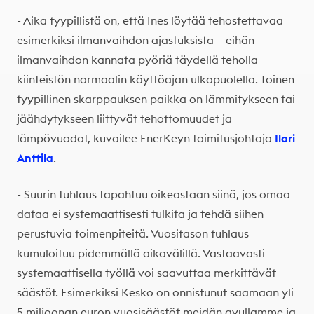
- Aika tyypillistä on, että Ines löytää tehostettavaa
esimerkiksi ilmanvaihdon ajastuksista – eihän
ilmanvaihdon kannata pyöriä täydellä teholla
kiinteistön normaalin käyttöajan ulkopuolella. Toinen
tyypillinen skarppauksen paikka on lämmitykseen tai
jäähdytykseen liittyvät tehottomuudet ja
lämpövuodot, kuvailee EnerKeyn toimitusjohtaja
Ilari
Anttila
.
- Suurin tuhlaus tapahtuu oikeastaan siinä, jos omaa
dataa ei systemaattisesti tulkita ja tehdä siihen
perustuvia toimenpiteitä. Vuositason tuhlaus
kumuloituu pidemmällä aikavälillä. Vastaavasti
systemaattisella työllä voi saavuttaa merkittävät
säästöt. Esimerkiksi Kesko on onnistunut saamaan yli
5 miljoonan euron vuosisäästöt meidän avullamme ja