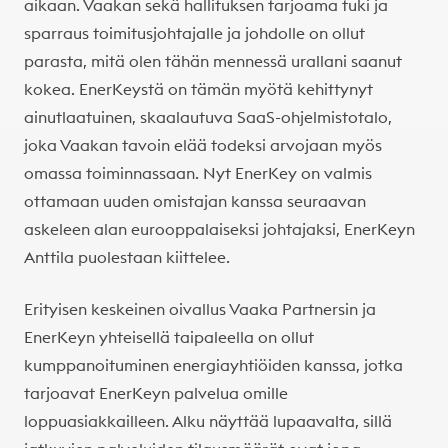
aikaan. Vaakan sekä hallituksen tarjoama tuki ja
sparraus toimitusjohtajalle ja johdolle on ollut
parasta, mitä olen tähän mennessä urallani saanut
kokea. EnerKeystä on tämän myötä kehittynyt
ainutlaatuinen, skaalautuva SaaS-ohjelmistotalo,
joka Vaakan tavoin elää todeksi arvojaan myös
omassa toiminnassaan. Nyt EnerKey on valmis
ottamaan uuden omistajan kanssa seuraavan
askeleen alan eurooppalaiseksi johtajaksi, EnerKeyn
Anttila puolestaan kiittelee.
Erityisen keskeinen oivallus Vaaka Partnersin ja
EnerKeyn yhteisellä taipaleella on ollut
kumppanoituminen energiayhtiöiden kanssa, jotka
tarjoavat EnerKeyn palvelua omille
loppuasiakkailleen. Alku näyttää lupaavalta, sillä