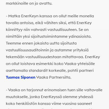
markkinoille on jo avattu.
- Matka EnerKeyn kanssa on ollut meille monella
tavalla antoisa, eikä vähiten siksi, että EnerKey
kiinnittyy niin vahvasti vastuullisuuteen. Se on
nimittäin yksi sijoitustoimintamme ydinasioista.
Teemme ennen jokaista uutta sijoitusta
vastuullisuusauditoinnin ja autamme yrityksiä
tekemään vastuullisuudestaan mitattavaa. EnerKey
on ollut loistava esimerkki koko Vaaka-yhteisölle
asettamalla standardit korkealle, pohtii partneri
Tuomas Siponen
Vaaka Partnersilta.
- Vaaka on tarjonnut erinomaisen tuen sille valtavalle
muutokselle, jonka EnerKeyssä olemme yhdessä
koko henkilöstön kanssa viime vuosina saaneet