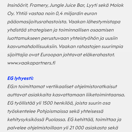
Insinöörit, Framery, Jungle Juice Bar, Lyyti sekä Molok
Oy. Yhtiö vastaa noin 0,4 miljardin euron
pääomasijoitusrahastoista. Vaakan lähestymistapa
yhdistää strategisen ja toiminnallisen osaamisen
luottamukseen perustuvaan yhteistyöhön ja uusiin
kasvumahdollisuuksiin. Vaakan rahastojen suurimpia
sijoittajia ovat Euroopan johtavat eläkerahastot.
www.vaakapartners.fi
EG lyhyesti:
EG:n toimittamat vertikaaliset ohjelmistoratkaisut
auttavat asiakkaita kasvattamaan liiketoimintaansa.
EG työllistää yli 1500 henkilöä, joista suurin osa
työskentelee Pohjoismaissa sekä yhteisessä
kehitysyksikössä Puolassa. EG kehittää, toimittaa ja
palvelee ohjelmistoillaan yli 21 000 asiakasta sekä