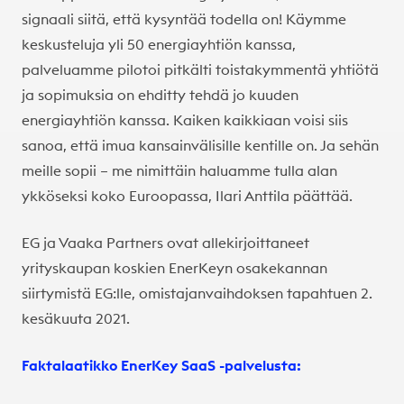
signaali siitä, että kysyntää todella on! Käymme
keskusteluja yli 50 energiayhtiön kanssa,
palveluamme pilotoi pitkälti toistakymmentä yhtiötä
ja sopimuksia on ehditty tehdä jo kuuden
energiayhtiön kanssa. Kaiken kaikkiaan voisi siis
sanoa, että imua kansainvälisille kentille on. Ja sehän
meille sopii – me nimittäin haluamme tulla alan
ykköseksi koko Euroopassa, Ilari Anttila päättää.
EG ja Vaaka Partners ovat allekirjoittaneet
yrityskaupan koskien EnerKeyn osakekannan
siirtymistä EG:lle, omistajanvaihdoksen tapahtuen 2.
kesäkuuta 2021.
Faktalaatikko EnerKey SaaS -palvelusta: