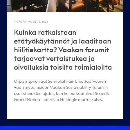
TORSTAINA 23.12.2021
Kuinka ratkaistaan
etätyökäytännöt ja laaditaan
hiilitiekartta? Vaakan forumit
tarjoavat vertaistukea ja
oivalluksia toisilta toimialoilta
Olipa inspiroivaa! Se ei ollut vain Liisa Jäätvuoren
vaan myös muiden Vaakan Sustainability-forumiin
osallistuneiden ajatus, kun he purkautuivat Scandic
Grand Marina -hotellista Helsingin marraskuise..