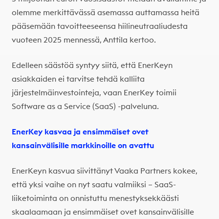
olemme merkittävässä asemassa auttamassa heitä
pääsemään tavoitteeseensa hiilineutraaliudesta
vuoteen 2025 mennessä, Anttila kertoo.
Edelleen säästöä syntyy siitä, että EnerKeyn
asiakkaiden ei tarvitse tehdä kalliita
järjestelmäinvestointeja, vaan EnerKey toimii
Software as a Service (SaaS) -palveluna.
EnerKey kasvaa ja ensimmäiset ovet
kansainvälisille markkinoille on avattu
EnerKeyn kasvua siivittänyt Vaaka Partners kokee,
että yksi vaihe on nyt saatu valmiiksi – SaaS-
liiketoiminta on onnistuttu menestyksekkäästi
skaalaamaan ja ensimmäiset ovet kansainvälisille