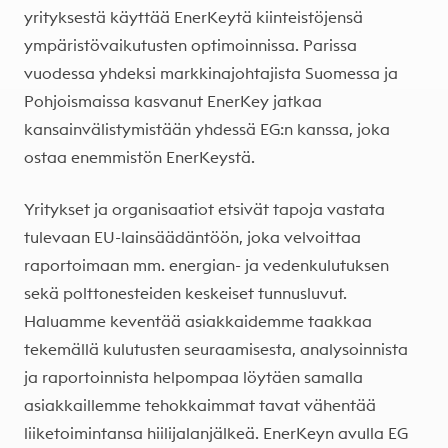
yrityksestä käyttää EnerKeytä kiinteistöjensä
ympäristövaikutusten optimoinnissa. Parissa
vuodessa yhdeksi markkinajohtajista Suomessa ja
Pohjoismaissa kasvanut EnerKey jatkaa
kansainvälistymistään yhdessä EG:n kanssa, joka
ostaa enemmistön EnerKeystä.
Yritykset ja organisaatiot etsivät tapoja vastata
tulevaan EU-lainsäädäntöön, joka velvoittaa
raportoimaan mm. energian- ja vedenkulutuksen
sekä polttonesteiden keskeiset tunnusluvut.
Haluamme keventää asiakkaidemme taakkaa
tekemällä kulutusten seuraamisesta, analysoinnista
ja raportoinnista helpompaa löytäen samalla
asiakkaillemme tehokkaimmat tavat vähentää
liiketoimintansa hiilijalanjälkeä. EnerKeyn avulla EG