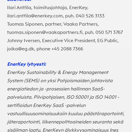
Ilari Anttila, toimitusjohtaja, EnerKey,
ilari.anttila@enerkey.com
, puh. 040 526 3133
Tuomas Siponen, partner, Vaaka Partners,
tuomas.siponen@vaakapartners.fi
, puh. 050 571 3767
Johnny Iversen, Executive Vice President, EG Public,
joika@eg.dk, phone +45 2088 7366
EnerKey lyhyesti:
EnerKey Sustainability & Energy Management
System (SEMS) on yksi Pohjoismaiden johtavista
energiatiedon ja -prosessien hallinnan SaaS-
palveluista. Pilvipohjaisen, ISO 50001 ja ISO 14001 -
sertifioidun EnerKey SaaS -palvelun
vastuullisuusominaisuuksiin kuuluu päästöraportointi,
jäteraportointi, liikennepolttoaineiden seuranta sekä
sisäilman laatu. EnerKeyn älykkyysominaisuus Ines