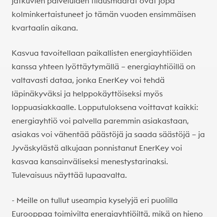
jatkuvien palveluiden tilausmäärät ovat jopa
kolminkertaistuneet jo tämän vuoden ensimmäisen
kvartaalin aikana.
Kasvua tavoitellaan paikallisten energiayhtiöiden
kanssa yhteen lyöttäytymällä – energiayhtiöillä on
valtavasti dataa, jonka EnerKey voi tehdä
läpinäkyväksi ja helppokäyttöiseksi myös
loppuasiakkaalle. Lopputuloksena voittavat kaikki:
energiayhtiö voi palvella paremmin asiakastaan,
asiakas voi vähentää päästöjä ja saada säästöjä – ja
Jyväskylästä alkujaan ponnistanut EnerKey voi
kasvaa kansainväliseksi menestystarinaksi.
Tulevaisuus näyttää lupaavalta.
- Meille on tullut useampia kyselyjä eri puolilla
Eurooppaa toimivilta energiayhtiöiltä, mikä on hieno