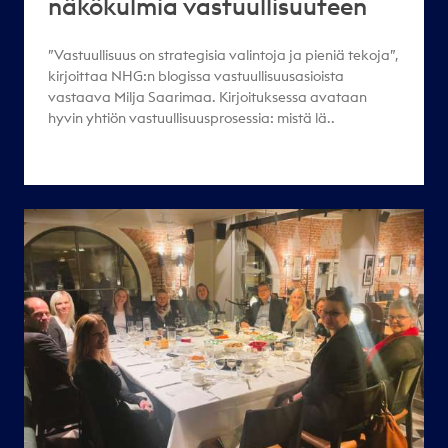
näkökulmia vastuullisuuteen
”Vastuullisuus on strategisia valintoja ja pieniä tekoja”,
kirjoittaa NHG:n blogissa vastuullisuusasioista
vastaava Milja Saarimaa. Kirjoituksessa avataan
hyvin yhtiön vastuullisuusprosessia: mistä lä..