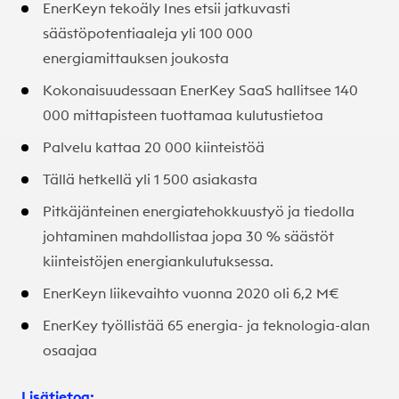
EnerKeyn tekoäly Ines etsii jatkuvasti
säästöpotentiaaleja yli 100 000
energiamittauksen joukosta
Kokonaisuudessaan EnerKey SaaS hallitsee 140
000 mittapisteen tuottamaa kulutustietoa
Palvelu kattaa 20 000 kiinteistöä
Tällä hetkellä yli 1 500 asiakasta
Pitkäjänteinen energiatehokkuustyö ja tiedolla
johtaminen mahdollistaa jopa 30 % säästöt
kiinteistöjen energiankulutuksessa.
EnerKeyn liikevaihto vuonna 2020 oli 6,2 M€
EnerKey työllistää 65 energia- ja teknologia-alan
osaajaa
Lisätietoa: