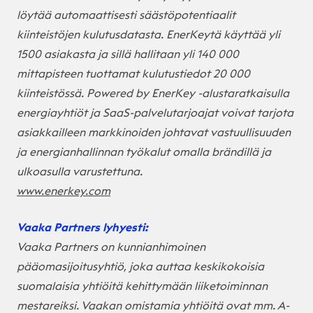
löytää automaattisesti säästöpotentiaalit
kiinteistöjen kulutusdatasta. EnerKeytä käyttää yli
1500 asiakasta ja sillä hallitaan yli 140 000
mittapisteen tuottamat kulutustiedot 20 000
kiinteistössä. Powered by EnerKey -alustaratkaisulla
energiayhtiöt ja SaaS-palvelutarjoajat voivat tarjota
asiakkailleen markkinoiden johtavat vastuullisuuden
ja energianhallinnan työkalut omalla brändillä ja
ulkoasulla varustettuna.
www.enerkey.com
Vaaka Partners lyhyesti:
Vaaka Partners on kunnianhimoinen
pääomasijoitusyhtiö, joka auttaa keskikokoisia
suomalaisia yhtiöitä kehittymään liiketoiminnan
mestareiksi. Vaakan omistamia yhtiöitä ovat mm. A-