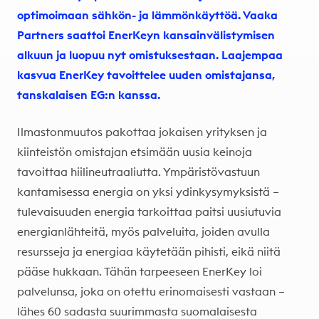
optimoimaan sähkön- ja lämmönkäyttöä. Vaaka
Partners saattoi EnerKeyn kansainvälistymisen
alkuun ja luopuu nyt omistuksestaan. Laajempaa
kasvua EnerKey tavoittelee uuden omistajansa,
tanskalaisen EG:n kanssa.
Ilmastonmuutos pakottaa jokaisen yrityksen ja
kiinteistön omistajan etsimään uusia keinoja
tavoittaa hiilineutraaliutta. Ympäristövastuun
kantamisessa energia on yksi ydinkysymyksistä –
tulevaisuuden energia tarkoittaa paitsi uusiutuvia
energianlähteitä, myös palveluita, joiden avulla
resursseja ja energiaa käytetään pihisti, eikä niitä
pääse hukkaan. Tähän tarpeeseen EnerKey loi
palvelunsa, joka on otettu erinomaisesti vastaan –
lähes 60 sadasta suurimmasta suomalaisesta