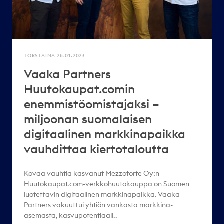
TORSTAINA 26.01.2023
Vaaka Partners
Huutokaupat.comin
enemmistöomistajaksi –
miljoonan suomalaisen
digitaalinen markkinapaikka
vauhdittaa kiertotaloutta
Kovaa vauhtia kasvanut Mezzoforte Oy:n
Huutokaupat.com-verkkohuutokauppa on Suomen
luotettavin digitaalinen markkinapaikka. Vaaka
Partners vakuuttui yhtiön vankasta markkina-
asemasta, kasvupotentiaali..