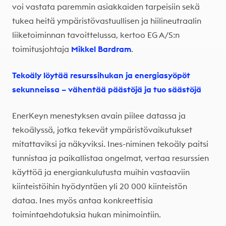
voi vastata paremmin asiakkaiden tarpeisiin sekä
tukea heitä ympäristövastuullisen ja hiilineutraalin
liiketoiminnan tavoittelussa, kertoo EG A/S:n
toimitusjohtaja
Mikkel Bardram
.
Tekoäly löytää resurssihukan ja energiasyöpöt
sekunneissa – vähentää päästöjä ja tuo säästöjä
EnerKeyn menestyksen avain piilee datassa ja
tekoälyssä, jotka tekevät ympäristövaikutukset
mitattaviksi ja näkyviksi. Ines-niminen tekoäly paitsi
tunnistaa ja paikallistaa ongelmat, vertaa resurssien
käyttöä ja energiankulutusta muihin vastaaviin
kiinteistöihin hyödyntäen yli 20 000 kiinteistön
dataa. Ines myös antaa konkreettisia
toimintaehdotuksia hukan minimointiin.