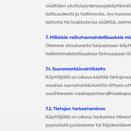
sisältöjen yksityisyydensuojakäytännöis
laillisuudesta ja hallinnosta. Jos huoma
laitonta tai loukkaavaa sisältöä, olemme
7. Millaisia vaikutusmahdollisuuksia mi
Olemme sitoutuneita tarjoamaan käyttä
hallintamahdollisuuksia tietosuojaan lii
7.1. Suoramarkkinointikielto
Käyttäjällä on oikeus kieltää tietojen
muuhun suoramarkkinointiin liittyen ot
osoitteeseen
vaakapartners@vaakapart
7.2. Tietojen tarkastaminen
Käyttäjällä on oikeus tarkastaa hänest
pyynnöstä poistamme tai täydennämme 