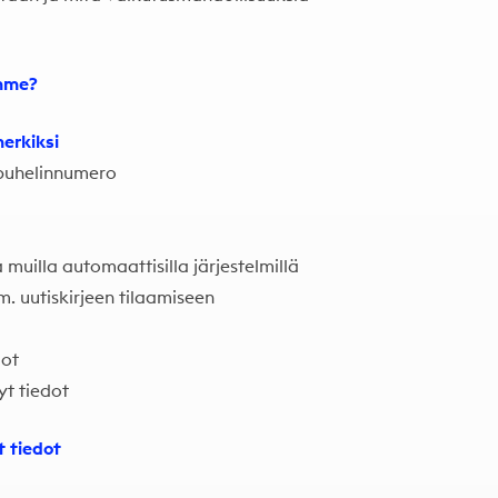
ämme?
merkiksi
, puhelinnumero
 muilla automaattisilla järjestelmillä
. uutiskirjeen tilaamiseen
dot
yt tiedot
t tiedot