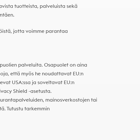
vista tuotteista, palveluista sekä
yntäen.
öistä, jotta voimme parantaa
olien palveluita. Osapuolet on aina
rmoja, että myös he noudattavat EU:n
sevat USA:ssa ja soveltavat EU:n
ivacy Shield -asetusta
.
seurantapalveluiden, mainosverkostojen tai
tä.
Tutustu tarkemmin