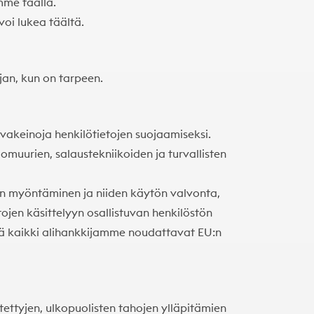
mme täällä
.
voi lukea täältä
.
ajan, kun on tarpeen.
rvakeinoja henkilötietojen suojaamiseksi.
omuurien, salaustekniikoiden ja turvallisten
en myöntäminen ja niiden käytön valvonta,
tojen käsittelyyn osallistuvan henkilöstön
ä kaikki alihankkijamme noudattavat EU:n
ttyjen, ulkopuolisten tahojen ylläpitämien