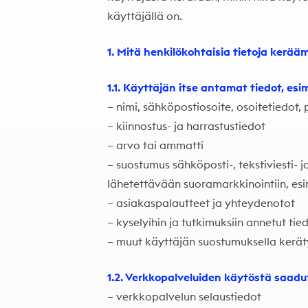
käyttäjällä on.
1. Mitä henkilökohtaisia tietoja kerä
1.1. Käyttäjän itse antamat tiedot, esi
– nimi, sähköpostiosoite, osoitetiedot
– kiinnostus- ja harrastustiedot
– arvo tai ammatti
– suostumus sähköposti-, tekstiviesti- ja
lähetettävään suoramarkkinointiin, esim
– asiakaspalautteet ja yhteydenotot
– kyselyihin ja tutkimuksiin annetut tie
– muut käyttäjän suostumuksella kerät
1.2. Verkkopalveluiden käytöstä saadu
– verkkopalvelun selaustiedot