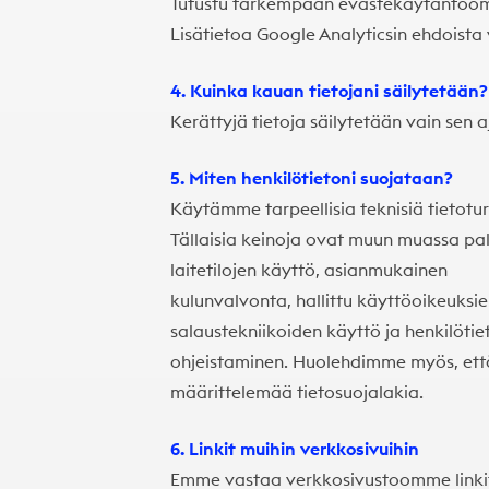
Tutustu tarkempaan evästekäytäntöö
Lisätietoa
Google Analyticsin ehdoista 
4. Kuinka kauan tietojani säilytetään?
Kerättyjä tietoja säilytetään vain sen 
5. Miten henkilötietoni suojataan?
Käytämme tarpeellisia teknisiä tietotu
Tällaisia keinoja ovat muun muassa pal
laitetilojen käyttö, asianmukainen
kulunvalvonta, hallittu käyttöoikeuksi
salaustekniikoiden käyttö ja henkilötie
ohjeistaminen. Huolehdimme myös, ett
määrittelemää tietosuojalakia.
6. Linkit muihin verkkosivuihin
Emme vastaa verkkosivustoomme linkite