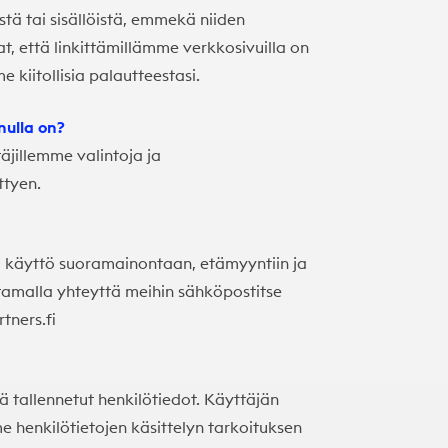
tä tai sisällöistä, emmekä niiden
at, että linkittämillämme verkkosivuilla on
 kiitollisia palautteestasi.
nulla on?
jillemme valintoja ja
ttyen.
sa käyttö suoramainontaan, etämyyntiin ja
tamalla yhteyttä meihin sähköpostitse
ners.fi
ä tallennetut henkilötiedot. Käyttäjän
henkilötietojen käsittelyn tarkoituksen