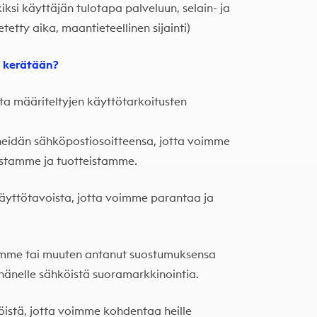
ksi käyttäjän tulotapa palveluun, selain- ja
etetty aika, maantieteellinen sijainti)
i kerätään?
ta määriteltyjen käyttötarkoitusten
eidän sähköpostiosoitteensa, jotta voimme
luistamme ja tuotteistamme.
yttötavoista, jotta voimme parantaa ja
allemme tai muuten antanut suostumuksensa
hänelle sähköistä suoramarkkinointia.
istä, jotta voimme kohdentaa heille