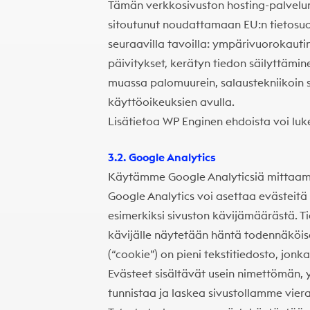
Tämän verkkosivuston hosting-palvelu
sitoutunut noudattamaan EU:n tietosu
seuraavilla tavoilla: ympärivuorokauti
päivitykset, kerätyn tiedon säilyttämi
muassa palomuurein, salaustekniikoin 
käyttöoikeuksien avulla.
Lisätietoa
WP Enginen ehdoista voi luk
3.2. Google Analytics
Käytämme Google Analyticsiä mittaa
Google Analytics voi asettaa evästeitä 
esimerkiksi sivuston kävijämäärästä. T
kävijälle näytetään häntä todennäköis
(“cookie”) on pieni tekstitiedosto, jonk
Evästeet sisältävät usein nimettömän, y
tunnistaa ja laskea sivustollamme viera