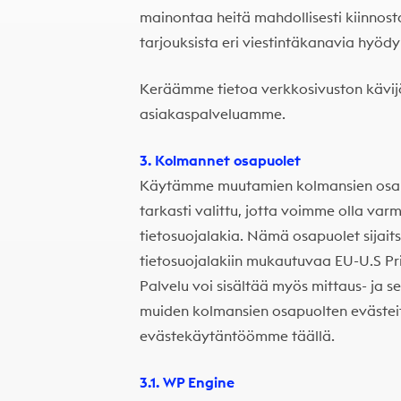
mainontaa heitä mahdollisesti kiinnosta
tarjouksista eri viestintäkanavia hyöd
Keräämme tietoa verkkosivuston kävij
asiakaspalveluamme.
3. Kolmannet osapuolet
Käytämme muutamien kolmansien osapu
tarkasti valittu, jotta voimme olla va
tietosuojalakia. Nämä osapuolet sijait
tietosuojalakiin mukautuvaa
EU-U.S Pr
Palvelu voi sisältää myös mittaus- ja 
muiden kolmansien osapuolten evästei
evästekäytäntöömme täällä
.
3.1. WP Engine