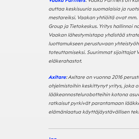
Vaaka Partners
: Vaaka Partners on ku
auttaa keskisuuria suomalaisia ja ruot
mestareiksi. Vaakan yhtiöitä ovat mm.
Group ja Tietokeskus. Yritys hallinnoi 
Vaakan lähestymistapa yhdistää strate
luottamukseen perustuvaan yhteistyöh
toteuttamiseksi. Suurimmat sijoittajat
eläkerahastot.
Axitare
: Axitare on vuonna 2016 perustet
ohjelmistoihin keskittynyt yritys, joka 
lääkeannostelurobotteihin kotona asuvill
ratkaisut pyrkivät parantamaan lääkke
elämänlaatua käyttäjäystävällisen tek