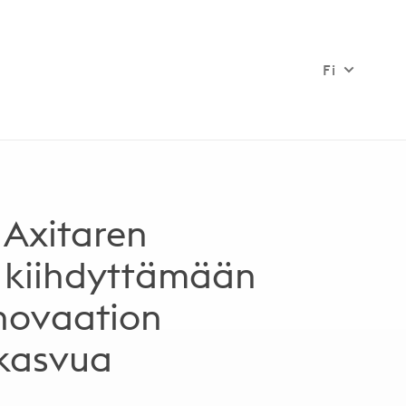
Fi
 Axitaren
 kiihdyttämään
novaation
 kasvua