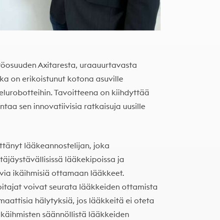
öosuuden Axitaresta, uraauurtavasta
joka on erikoistunut kotona asuville
telurobotteihin. Tavoitteena on kiihdyttää
taa sen innovatiivisia ratkaisuja uusille
ttänyt lääkeannostelijan, joka
täjäystävällisissä lääkekipoissa ja
via ikäihmisiä ottamaan lääkkeet.
oitajat voivat seurata lääkkeiden ottamista
maattisia hälytyksiä, jos lääkkeitä ei oteta
ikäihmisten säännöllistä lääkkeiden