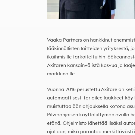
Vaaka Partners on hankkinut enemmist
lääkinnällisten laitteiden yrityksestä, 
ikäihmisille tarkoitettuihin lääkeannos
Axitaren kansainvälistä kasvua ja laajen
markkinoille.
Vuonna 2016 perustettu Axitare on kehi
automaattisesti tarjoilee lääkkeet käyt
muistuttaa ääniohjauksella kotona asu
Pilvipohjaisen käyttöliittymän avulla h
etänä. Ohjelmisto lähettää lisäksi auto
ajallaan, mikä parantaa merkittävästi 