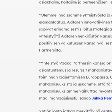
asiakkaille, hoitajille ja perheenjäsenill
"Olemme innoissamme yhteistyöstä ja A
elämänlaatua. Axitaren innovatiivinen 
sopivat erinomaisesti sijoitusstrategi
yhteistyötä Axitaren henkilöstön kan
positiivisen vaikutuksen kansainvälises
Partnersilta.
"Yhteistyö Vaaka Partnersin kanssa on
asiantuntemus ja resurssit mahdollistav
toiminnan laajentamisen Euroopassa. 
mahdollisuuksista ja uskomme, että tä
mahdollisuuksiamme vaikuttaa myöntei
maailmanlaajuisesti," sanoo
Jukka Pen
Yhtiön johto jatkaa merkittävinä osak