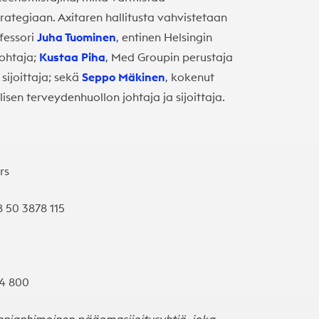
rategiaan. Axitaren hallitusta vahvistetaan
ofessori
Juha Tuominen
, entinen Helsingin
johtaja;
Kustaa Piha
, Med Groupin perustaja
sijoittaja; sekä
Seppo Mäkinen
, kokenut
lisen terveydenhuollon johtaja ja sijoittaja.
rs
8 50 3878 115
84 800