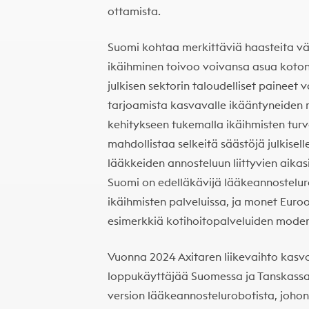
ottamista.
Suomi kohtaa merkittäviä haasteita vä
ikäihminen toivoo voivansa asua kot
julkisen sektorin taloudelliset paineet 
tarjoamista kasvavalle ikääntyneiden 
kehitykseen tukemalla ikäihmisten turv
mahdollistaa selkeitä säästöjä julkisel
lääkkeiden annosteluun liittyvien aika
Suomi on edelläkävijä lääkeannostelu
ikäihmisten palveluissa, ja monet Eu
esimerkkiä kotihoitopalveluiden moder
Vuonna 2024 Axitaren liikevaihto kasvoi 
loppukäyttäjää Suomessa ja Tanskassa.
version lääkeannostelurobotista, johon