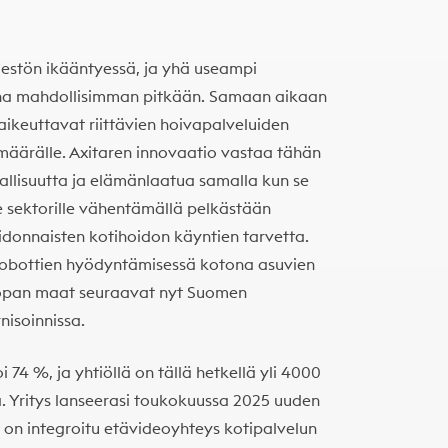
estön ikääntyessä, ja yhä useampi
ona mahdollisimman pitkään. Samaan aikaan
vaikeuttavat riittävien hoivapalveluiden
määrälle. Axitaren innovaatio vastaa tähän
allisuutta ja elämänlaatua samalla kun se
le sektorille vähentämällä pelkästään
sidonnaisten kotihoidon käyntien tarvetta.
robottien hyödyntämisessä kotona asuvien
roopan maat seuraavat nyt Suomen
nisoinnissa.
74 %, ja yhtiöllä on tällä hetkellä yli 4000
 Yritys lanseerasi toukokuussa 2025 uuden
 on integroitu etävideoyhteys kotipalvelun