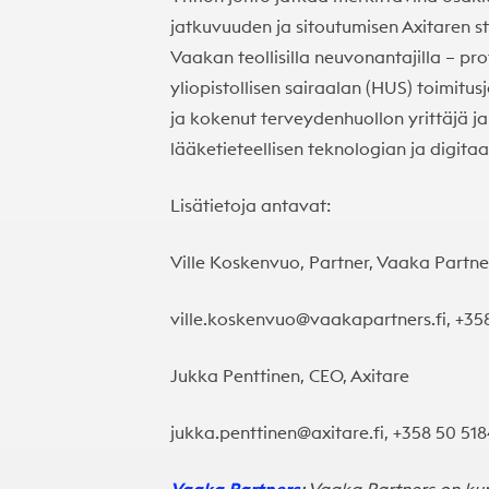
jatkuvuuden ja sitoutumisen Axitaren st
Vaakan teollisilla neuvonantajilla – pr
yliopistollisen sairaalan (HUS) toimitus
ja kokenut terveydenhuollon yrittäjä ja 
lääketieteellisen teknologian ja digitaa
Lisätietoja antavat:
Ville Koskenvuo, Partner, Vaaka Partne
ville.koskenvuo@vaakapartners.fi
, +35
Jukka Penttinen, CEO, Axitare
jukka.penttinen@axitare.fi
, +358 50 51