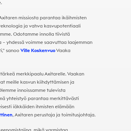
e.
xitaren missiosta parantaa ikäihmisten
teknologia ja vahva kasvupotentiaali
aamme. Odotamme innolla tiivistä
ssa – yhdessä voimme saavuttaa laajemman
ti," sanoo
Ville Koskenvuo
Vaaka
 tärkeä merkkipaalu Axitarelle. Vaakan
at meille kasvun kiihdyttämisen ja
Olemme innoissamme tulevista
mä yhteistyö parantaa merkittävästi
sesti iäkkäiden ihmisten elämään
ttinen
, Axitaren perustaja ja toimitusjohtaja.
keenomistajina, mikä varmistaa