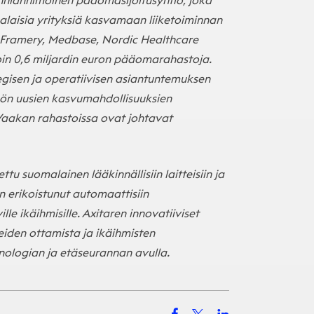
nnianhimoinen pääomasijoitusyhtiö, joka
salaisia yrityksiä kasvamaan liiketoiminnan
 Framery, Medbase, Nordic Healthcare
noin 0,6 miljardin euron pääomarahastoja.
gisen ja operatiivisen asiantuntemuksen
ön uusien kasvumahdollisuuksien
 Vaakan rahastoissa ovat johtavat
tu suomalainen lääkinnällisiin laitteisiin ja
on erikoistunut automaattisiin
e ikäihmisille. Axitaren innovatiiviset
iden ottamista ja ikäihmisten
nologian ja etäseurannan avulla.