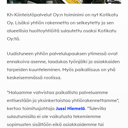
Kh-Kiinteistöpalvelut Oy:n toiminimi on nyt Kotikatu
Oy. Lisäksi yhtiön rakennetta on selkeytetty ja sen
alueellisia huoltoyhtiöitä sulautettu osaksi Kotikatu
Oy:tä.
Uudistuneen yhtiön palvelulupauksen ytimessä ovat
ennakoiva asenne, laadukas työnjälki ja asiakkaiden
tarpeiden kuunteleminen. Myös paikallisuus on yhä
keskeisemmässä roolissa.
”Haluamme vahvistaa paikallista palveluamme
entisestään ja yksinkertaistaa yhtiörakennettamme”,
kertoo toimitusjohtaja
Jussi Niemelä
. ”Tulevilla
sulautumisilla ei ole vaikutusta tekemiemme
sopimusten sisältöön eikä asiakkaidemme tai