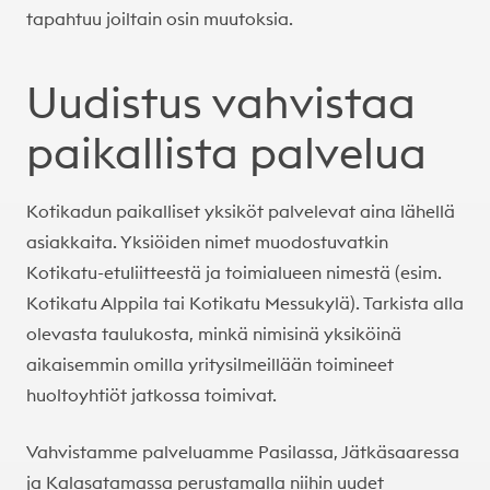
tapahtuu joiltain osin muutoksia.
Uudistus vahvistaa
paikallista palvelua
Kotikadun paikalliset yksiköt palvelevat aina lähellä
asiakkaita. Yksiöiden nimet muodostuvatkin
Kotikatu-etuliitteestä ja toimialueen nimestä (esim.
Kotikatu Alppila tai Kotikatu Messukylä). Tarkista alla
olevasta taulukosta, minkä nimisinä yksiköinä
aikaisemmin omilla yritysilmeillään toimineet
huoltoyhtiöt jatkossa toimivat.
Vahvistamme palveluamme Pasilassa, Jätkäsaaressa
ja Kalasatamassa perustamalla niihin uudet