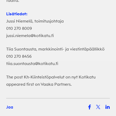
täältä
.
Lisätiedot:
Jussi Niemelä, toimitusjohtaja
010 270 8009
jussi.niemela@kotikatu.fi
Tiia Suontausta, markkinointi- ja viestintäpäällikkö
010 270 8456
tiia.suontausta@kotikatu.fi
The post
Kh-Kiinteistöpalvelut on nyt Kotikatu
appeared first on
Vaaka Partners
.
Jaa