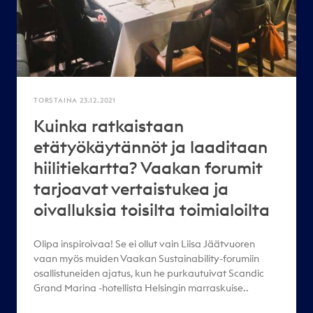
TORSTAINA 23.12.2021
Kuinka ratkaistaan
etätyökäytännöt ja laaditaan
hiilitiekartta? Vaakan forumit
tarjoavat vertaistukea ja
oivalluksia toisilta toimialoilta
Olipa inspiroivaa! Se ei ollut vain Liisa Jäätvuoren
vaan myös muiden Vaakan Sustainability-forumiin
osallistuneiden ajatus, kun he purkautuivat Scandic
Grand Marina -hotellista Helsingin marraskuise..