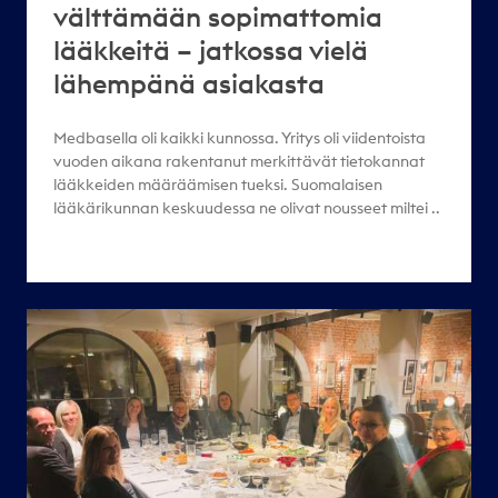
välttämään sopimattomia
lääkkeitä – jatkossa vielä
lähempänä asiakasta
Medbasella oli kaikki kunnossa. Yritys oli viidentoista
vuoden aikana rakentanut merkittävät tietokannat
lääkkeiden määräämisen tueksi. Suomalaisen
lääkärikunnan keskuudessa ne olivat nousseet miltei ..