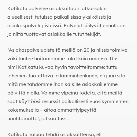
Kotikatu palvelee asiakkaitaan jatkossakin
alueellisesti tutuissa
paikallisissa yksiköissä
ja
asiakaspalvelupisteissä. Palvelut säilyvät ennallaan
ja niitä tuottavat asiakkaille tutut tekijät.
”Asiakaspalvelupisteitä meillä on 20 ja niissä toimiva
väki tuntee hoitamamme talot kuin omansa. Uusi
nimi Kotikatu kuvaa hyvin tavoitteitamme: tuttu,
läheinen, luotettava ja lämminhenkinen, eli juuri sitä
mitä me tahdomme ihan kaikille asiakkaillemme
päivittäin olla. Voimme ylpeinä todeta, että meiltä
saat käyttöösi resurssit paikallisesti vuosikymmenten
kokemuksella – aitoa ammattiylpeyttä
unohtamatta”, jatkaa Jussi.
Kotikatu haluaa tehdä asiakkaittensa, eli