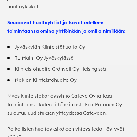
huoltoyksiköt.
Seuraavat huoltoyhtiöt jatkavat edelleen
toimintaansa omina yhtiöinään ja omilla nimillään:
Jyväskylän Kiinteistöhuolto Oy
TL-Maint Oy Jyväskylässä
Kiinteistöhuolto Grönvall Oy Helsingissä
Nokian Kiinteistöhuolto Oy
Myös kiinteistökorjaysyhtiö
Cateva Oy j
atkaa
toimintaansa kuten tähänkin asti. Eco-Paronen Oy
sulautuu uudistuksen yhteydessä Catevaan.
Paikallisten huoltoyksiköiden yhteystiedot löytyvät