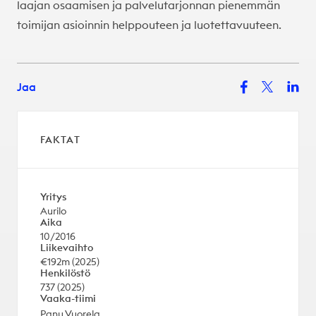
laajan osaamisen ja palvelutarjonnan pienemmän
toimijan asioinnin helppouteen ja luotettavuuteen.
Jaa
FAKTAT
Yritys
Aurilo
Aika
10/2016
Liikevaihto
€192m (2025)
Henkilöstö
737 (2025)
Vaaka-tiimi
Panu Vuorela