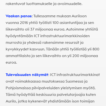
rakentuvat luottamukselle ja avoimuudelle.
Vaakan panos
: Tullessamme mukaan Auriloon
vuonna 2016 yhtiö työllisti 100 asiantuntijaa ja sen
liikevaihto oli 37 miljoonaa euroa. Autoimme yhtiötä
hyödyntämään ICT infrastruktuurimarkkinoiden
murrosta ja yhdessä rakensimme resurssit ja
kyvykkyydet kasvuun. Tänään yhtiö työllistää yli 800
ammattilaista ja sen liikevaihto on yli 200 miljoonaa
euroa.
Tulevaisuuden näkymät
: ICT infrastruktuurimarkkinat
ovat voimakkaassa muutoksessa Suomessa ja
Pohjoismaissa pilvipalveluiden yleistymisen myötä.
Tämä hyödyttää keskisuuria palvelutarjoajia kuten
Aurilo, jotka kykenevät yhdistämään ison toimijan