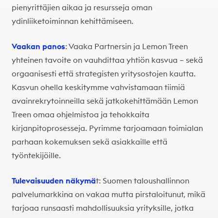
pienyrittäjien aikaa ja resursseja oman
ydinliiketoiminnan kehittämiseen.
Vaakan
panos
: Vaaka Partnersin ja Lemon Treen
yhteinen tavoite on vauhdittaa yhtiön kasvua – sekä
orgaanisesti että strategisten yritysostojen kautta.
Kasvun ohella keskitymme vahvistamaan tiimiä
avainrekrytoinneilla sekä jatkokehittämään Lemon
Treen omaa ohjelmistoa ja tehokkaita
kirjanpitoprosesseja. Pyrimme tarjoamaan toimialan
parhaan kokemuksen sekä asiakkaille että
työntekijöille.
Tulevaisuuden näkymä
t: Suomen taloushallinnon
palvelumarkkina on vakaa mutta pirstaloitunut, mikä
tarjoaa runsaasti mahdollisuuksia yrityksille, jotka