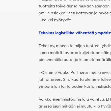
tuotteita toiveidensa mukaan samaan 
omille asiakkailleen kattavan ja myös 
– kaikki hyötyvät.
Tehokas logistiikka vähentää ympäri
Tehokas, monen toimijan tuotteet yhdi
sama määrä tavaraa kuljetetaan näin
pienemmällä auto- ja kilometrimääräll
- Olemme Vaaka Partnersin tuella inves
johtamiseen. Sitä kautta olemme tulleet 
ympäristön tai talouden kustannuksist
Vaikka enemmistöomistaja vaihtuu, LT
arjessa juuri mikään ei muutu – jo hyvä