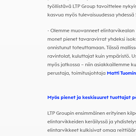
työllistävä LTP Group tavoittelee nykyi
kasvua myös tulevaisuudessa yhdessä 
- Olemme muovanneet elintarvikealan l
monet pienet tavaravirrat yhdeksi isok
onnistunut toteuttamaan. Tässä mallissa
ravintolat, kuluttajat kuin ympäristö. U
myös jatkossa – niin asiakkaillemme ku
perustaja, toimitusjohtaja
Matti Tuomi
Myös pienet ja keskisuuret tuottajat p
LTP Groupin ensimmäinen erityinen kilp
elintarvikkeiden keräilyssä ja yhdistelys
elintarvikkeet kulkisivat omaa reittiää