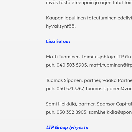
myös tästä eteenpäin ja arjen tutut to
Kaupan lopullinen toteutuminen edellytt
hyväksyntää.
Lisätietoa:
Matti Tuominen, toimitusjohtaja LTP Gr
puh. 040 503 5905, matti.tuominen@ltpl
Tuomas Siponen, partner, Vaaka Partne
puh. 050 571 3767, tuomas.siponen@vaa
Sami Heikkilä, partner, Sponsor Capital
puh. 050 352 8905, sami.heikkila@spons
LTP Group lyhyesti: