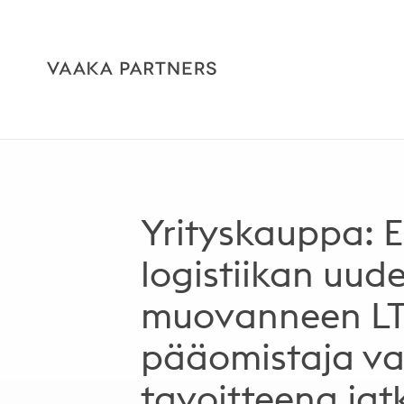
Yrityskauppa: E
logistiikan uude
muovanneen LT
pääomistaja va
tavoitteena jat