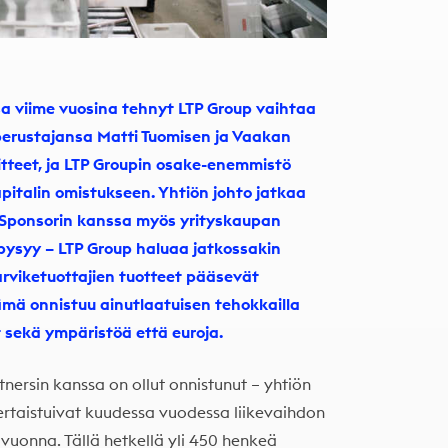
 viime vuosina tehnyt LTP Group vaihtaa
perustajansa Matti Tuomisen ja Vaakan
tteet, ja LTP Groupin osake-enemmistö
pitalin omistukseen. Yhtiön johto jatkaa
 Sponsorin kanssa myös yrityskaupan
 pysyy – LTP Group haluaa jatkossakin
arviketuottajien tuotteet pääsevät
ämä onnistuu ainutlaatuisen tehokkailla
t sekä ympäristöä että euroja.
ersin kanssa on ollut onnistunut – yhtiön
ertaistuivat kuudessa vuodessa liikevaihdon
vuonna. Tällä hetkellä yli 450 henkeä