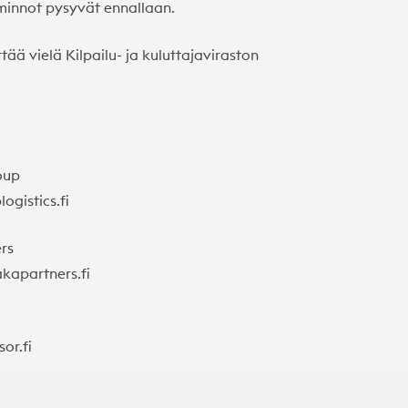
iminnot pysyvät ennallaan.
ää vielä Kilpailu- ja kuluttajaviraston
oup
ogistics.fi
rs
kapartners.fi
or.fi