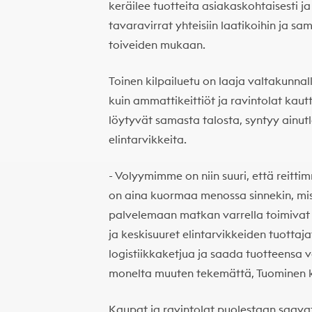
keräilee tuotteita asiakaskohtaisesti 
tavaravirrat yhteisiin laatikoihin ja s
toiveiden mukaan.
Toinen kilpailuetu on laaja valtakunnal
kuin ammattikeittiöt ja ravintolat kau
löytyvät samasta talosta, syntyy ainutl
elintarvikkeita.
- Volyymimme on niin suuri, että reitti
on aina kuormaa menossa sinnekin, mi
palvelemaan matkan varrella toimivat 
ja keskisuuret elintarvikkeiden tuottaja
logistiikkaketjua ja saada tuotteensa va
monelta muuten tekemättä, Tuominen 
Kaupat ja ravintolat puolestaan saavat