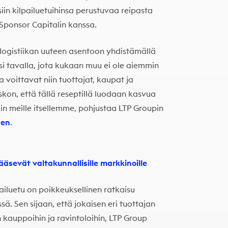
siin kilpailuetuihinsa perustuvaa reipasta
Sponsor Capitalin kanssa.
ogistiikan uuteen asentoon yhdistämällä
si tavalla, jota kukaan muu ei ole aiemmin
 voittavat niin tuottajat, kaupat ja
skon, että tällä reseptillä luodaan kasvua
in meille itsellemme, pohjustaa LTP Groupin
nen
.
ääsevät valtakunnallisille markkinoille
ailuetu on poikkeuksellinen ratkaisu
sä. Sen sijaan, että jokaisen eri tuottajan
n kauppoihin ja ravintoloihin, LTP Group