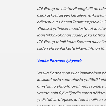
LTP Group on elintarvikelogistiikan edel
asiakaskohtaiseen keräilyyn erikoistunu
erikoistunut Lännen Teollisuuspalvelu 
Yhdessä yritykset muodostavat joustava
logistiikkakokonaisuuden, joka kattaa k
LTP Group toimii koko Suomen alueella. 
niiden yhteenlaskettu liikevaihto on tä
Vaaka Partners lyhyesti:
Vaaka Partners on kunnianhimoinen pä
keskikokoisia suomalaisia yhtiöitä keh
omistamia yhtiöitä ovat mm. Framery, A
vastaa noin 0,6 miljardin euron pääom
yhdistää strategisen ja toiminnallise