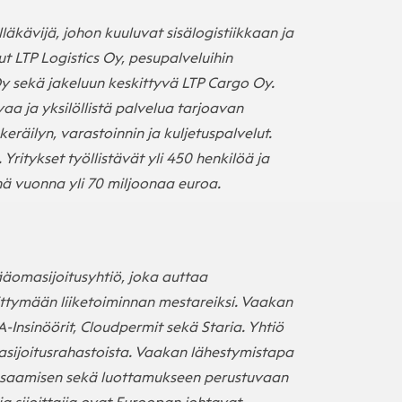
läkävijä, johon kuuluvat sisälogistiikkaan ja
t LTP Logistics Oy, pesupalveluihin
Oy sekä jakeluun keskittyvä LTP Cargo Oy.
a ja yksilöllistä palvelua tarjoavan
eräilyn, varastoinnin ja kuljetuspalvelut.
Yritykset työllistävät yli 450 henkilöä ja
nä vuonna yli 70 miljoonaa euroa.
äomasijoitusyhtiö, joka auttaa
ittymään liiketoiminnan mestareiksi. Vaakan
-Insinöörit, Cloudpermit sekä Staria. Yhtiö
asijoitusrahastoista. Vaakan lähestymistapa
n osaamisen sekä luottamukseen perustuvaan