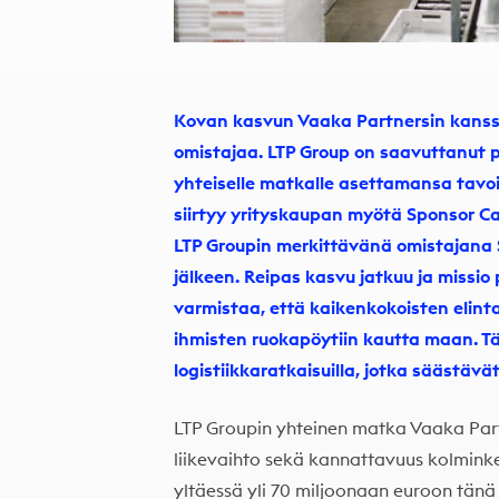
Kovan kasvun Vaaka Partnersin kanssa
omistajaa. LTP Group on saavuttanut 
yhteiselle matkalle asettamansa tavoi
siirtyy yrityskaupan myötä Sponsor Ca
LTP Groupin merkittävänä omistajana
jälkeen. Reipas kasvu jatkuu ja missio
varmistaa, että kaikenkokoisten elint
ihmisten ruokapöytiin kautta maan. T
logistiikkaratkaisuilla, jotka säästävä
LTP Groupin yhteinen matka Vaaka Partn
liikevaihto sekä kannattavuus kolmink
yltäessä yli 70 miljoonaan euroon tänä 