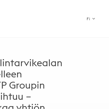
Fi
lintarvikealan
lleen
P Groupin
ihtuu –
kaa yhtiön