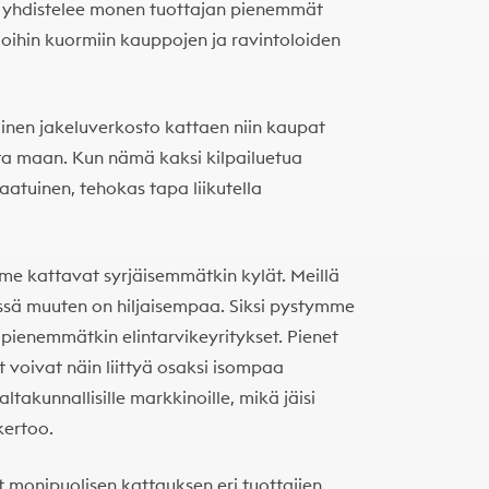
ja yhdistelee monen tuottajan pienemmät
amoihin kuormiin kauppojen ja ravintoloiden
linen jakeluverkosto kattaen niin kaupat
tta maan. Kun nämä kaksi kilpailuetua
aatuinen, tehokas tapa liikutella
mme kattavat syrjäisemmätkin kylät. Meillä
ssä muuten on hiljaisempaa. Siksi pystymme
pienemmätkin elintarvikeyritykset. Pienet
t voivat näin liittyä osaksi isompaa
ltakunnallisille markkinoille, mikä jäisi
kertoo.
 monipuolisen kattauksen eri tuottajien