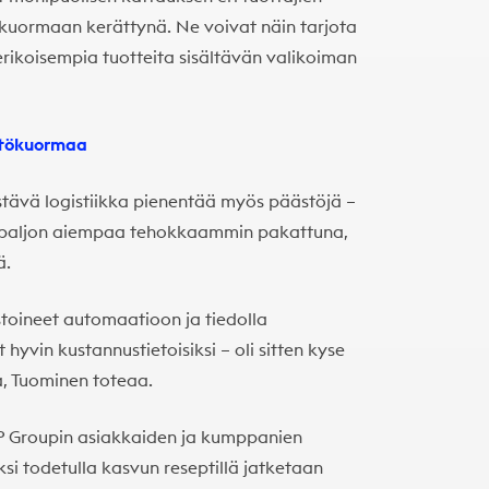
kuormaan kerättynä. Ne voivat näin tarjota
erikoisempia tuotteita sisältävän valikoiman
stökuormaa
stävä logistiikka pienentää myös päästöjä –
 paljon aiempaa tehokkaammin pakattuna,
ä.
toineet automaatioon ja tiedolla
hyvin kustannustietoisiksi – oli sitten kyse
a, Tuominen toteaa.
P Groupin asiakkaiden ja kumppanien
ksi todetulla kasvun reseptillä jatketaan