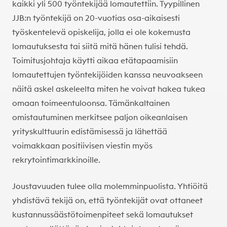
kaikki yli 500 työntekijää lomautettiin. Tyypillinen
JJB:n työntekijä on 20-vuotias osa-aikaisesti
työskentelevä opiskelija, jolla ei ole kokemusta
lomautuksesta tai siitä mitä hänen tulisi tehdä.
Toimitusjohtaja käytti aikaa etätapaamisiin
lomautettujen työntekijöiden kanssa neuvoakseen
näitä askel askeleelta miten he voivat hakea tukea
omaan toimeentuloonsa. Tämänkaltainen
omistautuminen merkitsee paljon oikeanlaisen
yrityskulttuurin edistämisessä ja lähettää
voimakkaan positiivisen viestin myös
rekrytointimarkkinoille.
Joustavuuden tulee olla molemminpuolista. Yhtiöitä
yhdistävä tekijä on, että työntekijät ovat ottaneet
kustannussäästötoimenpiteet sekä lomautukset