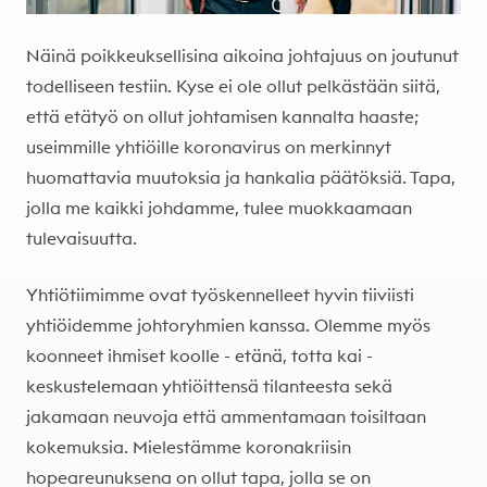
Näinä poikkeuksellisina aikoina johtajuus on joutunut
todelliseen testiin. Kyse ei ole ollut pelkästään siitä,
että etätyö on ollut johtamisen kannalta haaste;
useimmille yhtiöille koronavirus on merkinnyt
huomattavia muutoksia ja hankalia päätöksiä. Tapa,
jolla me kaikki johdamme, tulee muokkaamaan
tulevaisuutta.
Yhtiötiimimme ovat työskennelleet hyvin tiiviisti
yhtiöidemme johtoryhmien kanssa. Olemme myös
koonneet ihmiset koolle - etänä, totta kai -
keskustelemaan yhtiöittensä tilanteesta sekä
jakamaan neuvoja että ammentamaan toisiltaan
kokemuksia. Mielestämme koronakriisin
hopeareunuksena on ollut tapa, jolla se on