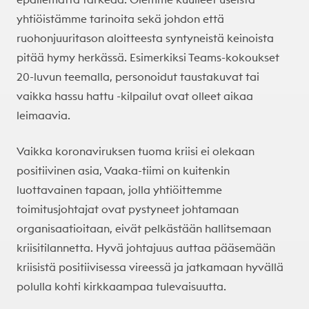
yhtiöistämme tarinoita sekä johdon että
ruohonjuuritason aloitteesta syntyneistä keinoista
pitää hymy herkässä. Esimerkiksi Teams-kokoukset
20-luvun teemalla, personoidut taustakuvat tai
vaikka hassu hattu -kilpailut ovat olleet aikaa
leimaavia.
Vaikka koronaviruksen tuoma kriisi ei olekaan
positiivinen asia, Vaaka-tiimi on kuitenkin
luottavainen tapaan, jolla yhtiöittemme
toimitusjohtajat ovat pystyneet johtamaan
organisaatioitaan, eivät pelkästään hallitsemaan
kriisitilannetta. Hyvä johtajuus auttaa pääsemään
kriisistä positiivisessa vireessä ja jatkamaan hyvällä
polulla kohti kirkkaampaa tulevaisuutta.