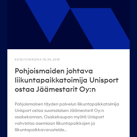
KESKIVIIKKONA 18.04.2018
Pohjoismaiden johtava
liikuntapaikkatoimija Unisport
ostaa Jäämestarit Oy:n
Pohjoismainen täyden palvelun liikuntapaikkatoimija
Unisport ostaa suomalaisen Jäämestarit Oy:n
osakekannan. Osakekaupan myötä Unisport
vahvistaa asemiaan liikuntapaikkojen ja
liikuntapaikkavarusteide..