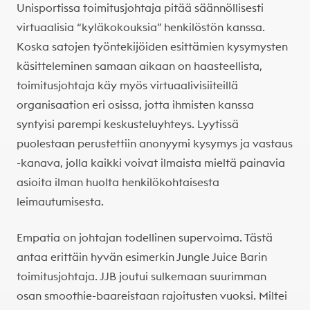
Unisportissa toimitusjohtaja pitää säännöllisesti
virtuaalisia “kyläkokouksia” henkilöstön kanssa.
Koska satojen työntekijöiden esittämien kysymysten
käsitteleminen samaan aikaan on haasteellista,
toimitusjohtaja käy myös virtuaalivisiiteillä
organisaation eri osissa, jotta ihmisten kanssa
syntyisi parempi keskusteluyhteys. Lyytissä
puolestaan perustettiin anonyymi kysymys ja vastaus
-kanava, jolla kaikki voivat ilmaista mieltä painavia
asioita ilman huolta henkilökohtaisesta
leimautumisesta.
Empatia on johtajan todellinen supervoima. Tästä
antaa erittäin hyvän esimerkin Jungle Juice Barin
toimitusjohtaja. JJB joutui sulkemaan suurimman
osan smoothie-baareistaan rajoitusten vuoksi. Miltei