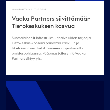
MAANANTAINA 17.10.2016
Vaaka Partners siivittämään
Tietokeskuksen kasvua
Suomalainen it-infrastruktuuripalveluiden tarjoaja
Tietokeskus-konserni panostaa kasvuun ja
liiketoimintansa kehittämiseen laajentamalla
omistuspohjaansa. Pääomasijoitusyhtiö Vaaka
Partners siirtyy yh..