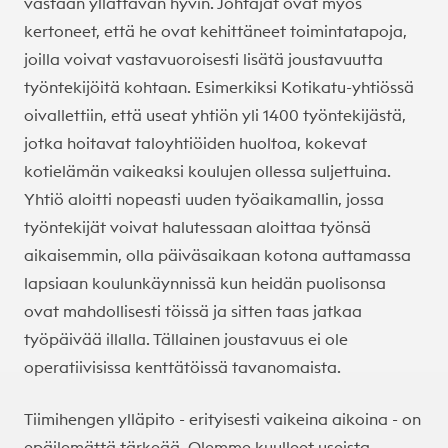
vastaan yllättävän hyvin. Johtajat ovat myös
kertoneet, että he ovat kehittäneet toimintatapoja,
joilla voivat vastavuoroisesti lisätä joustavuutta
työntekijöitä kohtaan. Esimerkiksi Kotikatu-yhtiössä
oivallettiin, että useat yhtiön yli 1400 työntekijästä,
jotka hoitavat taloyhtiöiden huoltoa, kokevat
kotielämän vaikeaksi koulujen ollessa suljettuina.
Yhtiö aloitti nopeasti uuden työaikamallin, jossa
työntekijät voivat halutessaan aloittaa työnsä
aikaisemmin, olla päiväsaikaan kotona auttamassa
lapsiaan koulunkäynnissä kun heidän puolisonsa
ovat mahdollisesti töissä ja sitten taas jatkaa
työpäivää illalla. Tällainen joustavuus ei ole
operatiivisissa kenttätöissä tavanomaista.
Tiimihengen ylläpito - erityisesti vaikeina aikoina - on
epäilemättä tärkeää. Olemme kuulleet useista