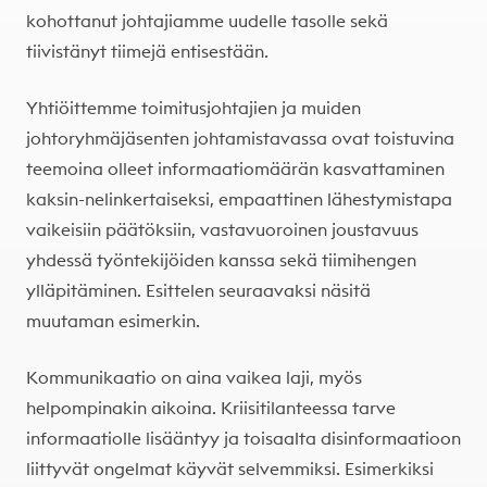
kohottanut johtajiamme uudelle tasolle sekä
tiivistänyt tiimejä entisestään.
Yhtiöittemme toimitusjohtajien ja muiden
johtoryhmäjäsenten johtamistavassa ovat toistuvina
teemoina olleet informaatiomäärän kasvattaminen
kaksin-nelinkertaiseksi, empaattinen lähestymistapa
vaikeisiin päätöksiin, vastavuoroinen joustavuus
yhdessä työntekijöiden kanssa sekä tiimihengen
ylläpitäminen. Esittelen seuraavaksi näsitä
muutaman esimerkin.
Kommunikaatio on aina vaikea laji, myös
helpompinakin aikoina. Kriisitilanteessa tarve
informaatiolle lisääntyy ja toisaalta disinformaatioon
liittyvät ongelmat käyvät selvemmiksi. Esimerkiksi