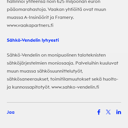
hallinnoi yhteensä noin 625 miljoonan euron
pääomarahastoja. Vaakan yhtiöitä ovat muun
muassa A-Insinöörit ja Framery.
www.vaakapartners.fi
Sähkö-Vendelin lyhyesti
Sähkö-Vendelin on monipuolinen taloteknisten
sähköjärjestelmien moniosaaja. Palveluihin kuuluvat
muun muassa sähkösuunnittelutyöt,
sähkösaneeraukset, toimitilamuutokset sekä huolto-
ja kunnossapitotyöt.
www.sahko-vendelin.fi
Jaa