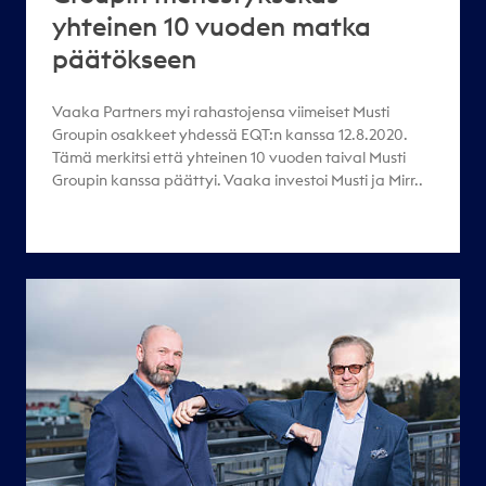
yhteinen 10 vuoden matka
päätökseen
Vaaka Partners myi rahastojensa viimeiset Musti
Groupin osakkeet yhdessä EQT:n kanssa 12.8.2020.
Tämä merkitsi että yhteinen 10 vuoden taival Musti
Groupin kanssa päättyi. Vaaka investoi Musti ja Mirr..