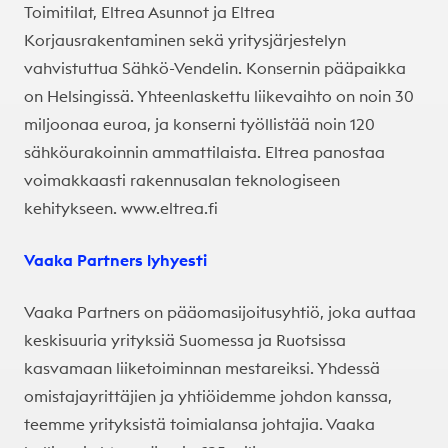
Toimitilat, Eltrea Asunnot ja Eltrea
Korjausrakentaminen sekä yritysjärjestelyn
vahvistuttua Sähkö-Vendelin. Konsernin pääpaikka
on Helsingissä. Yhteenlaskettu liikevaihto on noin 30
miljoonaa euroa, ja konserni työllistää noin 120
sähköurakoinnin ammattilaista. Eltrea panostaa
voimakkaasti rakennusalan teknologiseen
kehitykseen.
www.eltrea.fi
Vaaka Partners lyhyesti
Vaaka Partners on pääomasijoitusyhtiö, joka auttaa
keskisuuria yrityksiä Suomessa ja Ruotsissa
kasvamaan liiketoiminnan mestareiksi. Yhdessä
omistajayrittäjien ja yhtiöidemme johdon kanssa,
teemme yrityksistä toimialansa johtajia. Vaaka