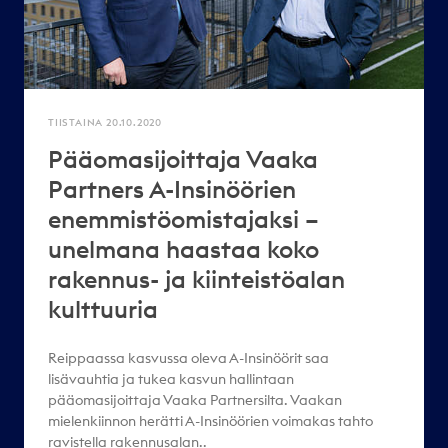
TIISTAINA 20.10.2020
Pääomasijoittaja Vaaka
Partners A-Insinöörien
enemmistöomistajaksi –
unelmana haastaa koko
rakennus- ja kiinteistöalan
kulttuuria
Reippaassa kasvussa oleva A-Insinöörit saa
lisävauhtia ja tukea kasvun hallintaan
pääomasijoittaja Vaaka Partnersilta. Vaakan
mielenkiinnon herätti A-Insinöörien voimakas tahto
ravistella rakennusalan..