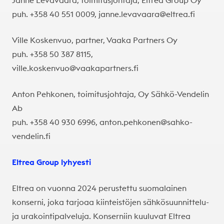
puh.
+358 40 551 0009, janne.levavaara@eltrea.fi
Ville Koskenvuo, partner, Vaaka Partners Oy
puh. +358 50 387 8115,
ville.koskenvuo@vaakapartners.fi
Anton Pehkonen, toimitusjohtaja, Oy Sähkö-Vendelin
Ab
puh.
+358 40 930 6996, anton.pehkonen@sahko-
vendelin.fi
Eltrea Group lyhyesti
Eltrea on vuonna 2024 perustettu suomalainen
konserni, joka tarjoaa kiinteistöjen sähkösuunnittelu-
ja urakointipalveluja. Konserniin kuuluvat Eltrea