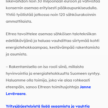
liikevaihdon noin 30 miljoonaan euroon ja vahvistaa
konsernin asemaa erityisesti pääkaupunkiseudulla.
Yhtiö työllistää jatkossa noin 120 sähköurakoinnin
ammattilaista.
Eltrea tavoittelee asemaa sähköisen talotekniikan
edelläkävijänä ja haluaa vauhdittaa siirtymää kohti
energiatehokkaampaa, kestävämpää rakentamista
ja asumista.
– Rakentamisella on iso rooli siinä, millaista
hyvinvointia ja energiatehokkuutta Suomeen syntyy.
Haluamme olla toimija, joka vie alaa rohkeasti
eteenpäin, sanoo Eltrean toimitusjohtaja
Janne
Levävaara
.
Yritysjärjestelyistä lisää osaamista ja vauhtia