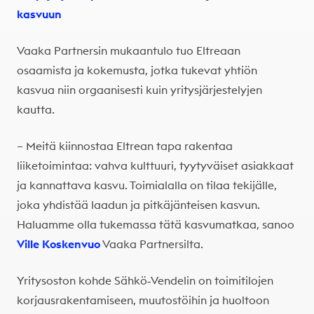
kasvuun
Vaaka Partnersin mukaantulo tuo Eltreaan
osaamista ja kokemusta, jotka tukevat yhtiön
kasvua niin orgaanisesti kuin yritysjärjestelyjen
kautta.
– Meitä kiinnostaa Eltrean tapa rakentaa
liiketoimintaa: vahva kulttuuri, tyytyväiset asiakkaat
ja kannattava kasvu. Toimialalla on tilaa tekijälle,
joka yhdistää laadun ja pitkäjänteisen kasvun.
Haluamme olla tukemassa tätä kasvumatkaa, sanoo
Ville Koskenvuo
Vaaka Partnersilta.
Yritysoston kohde Sähkö‑Vendelin on toimitilojen
korjausrakentamiseen, muutostöihin ja huoltoon