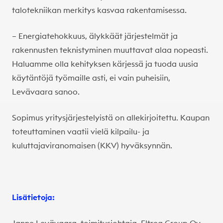
talotekniikan merkitys kasvaa rakentamisessa.
– Energiatehokkuus, älykkäät järjestelmät ja
rakennusten teknistyminen muuttavat alaa nopeasti.
Haluamme olla kehityksen kärjessä ja tuoda uusia
käytäntöjä työmaille asti, ei vain puheisiin,
Levävaara sanoo.
Sopimus yritysjärjestelyistä on allekirjoitettu. Kaupan
toteuttaminen vaatii vielä kilpailu- ja
kuluttajaviranomaisen (KKV) hyväksynnän.
Lisätietoja:
Janne Levävaara, toimitusjohtaja, Eltrea Group Oy