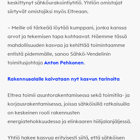
keskittynyt sähköurakointiyhtiö. Yhtiön omistajat
siirtyvät omistajiksi myös Eltreaan.
– Meille oli tärkeää löytää kumppani, jonka kanssa
arvot ja tekemisen tapa kohtaavat. Näemme tässä
mahdollisuuden kasvaa ja kehittää toimintaamme
entistä pidemmälle, sanoo Sähkö‑Vendelinin
toimitusjohtaja
Anton Pehkonen
.
Rakennusalalle kaivataan nyt kasvun tarinoita
Eltrea toimii asuntorakentamisessa sekä toimitila- ja
korjausrakentamisessa, joissa sähköisillä ratkaisuilla
on keskeinen rooli rakennusten
energiatehokkuudessa ja elinkaaren hiilijalanjäljessä.
Yhtiö hakee kasvua erityisesti siitä, että sähköisen