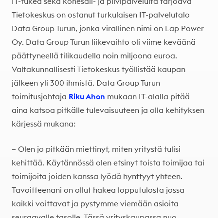
IT-tukea sekä konesali- ja pilvipalveluita tarjoava
Tietokeskus on ostanut turkulaisen IT-palvelutalo
Data Group Turun, jonka virallinen nimi on Lap Power
Oy. Data Group Turun liikevaihto oli viime keväänä
päättyneellä tilikaudella noin miljoona euroa.
Valtakunnallisesti Tietokeskus työllistää kaupan
jälkeen yli 300 ihmistä. Data Group Turun
toimitusjohtaja
Riku Ahon
mukaan IT-alalla pitää
aina katsoa pitkälle tulevaisuuteen ja olla kehityksen
kärjessä mukana:
– Olen jo pitkään miettinyt, miten yritystä tulisi
kehittää. Käytännössä olen etsinyt toista toimijaa tai
toimijoita joiden kanssa lyödä hynttyyt yhteen.
Tavoitteenani on ollut hakea lopputulosta jossa
kaikki voittavat ja pystymme viemään asioita
seuraavalle tasolle. Tässä yrityskaupassa nuo