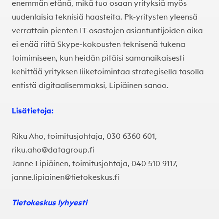
enemmän etänä, mikä tuo osaan yrityksiä myös
uudenlaisia teknisiä haasteita. Pk-yritysten yleensä
verrattain pienten IT-osastojen asiantuntijoiden aika
ei enää riitä Skype-kokousten teknisenä tukena
toimimiseen, kun heidän pitäisi samanaikaisesti
kehittää yrityksen liiketoimintaa strategisella tasolla
entistä digitaalisemmaksi, Lipiäinen sanoo.
Lisätietoja:
Riku Aho, toimitusjohtaja, 030 6360 601,
riku.aho@datagroup.fi
Janne Lipiäinen, toimitusjohtaja, 040 510 9117,
janne.lipiainen@tietokeskus.fi
Tietokeskus lyhyesti