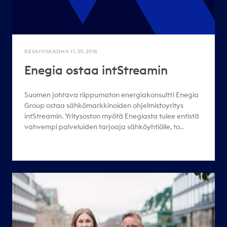
KESKIVIIKKONA 11.05.2016
Enegia ostaa intStreamin
Suomen johtava riippumaton energiakonsultti Enegia
Group ostaa sähkömarkkinoiden ohjelmistoyritys
intStreamin. Yritysoston myötä Enegiasta tulee entistä
vahvempi palveluiden tarjoaja sähköyhtiölle, to..