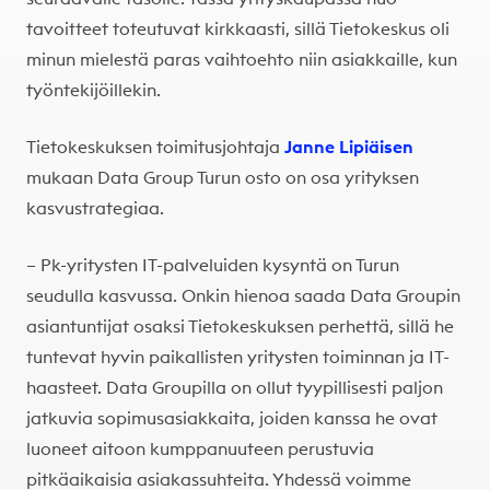
tavoitteet toteutuvat kirkkaasti, sillä Tietokeskus oli
minun mielestä paras vaihtoehto niin asiakkaille, kun
työntekijöillekin.
Tietokeskuksen toimitusjohtaja
Janne Lipiäisen
mukaan Data Group Turun osto on osa yrityksen
kasvustrategiaa.
– Pk-yritysten IT-palveluiden kysyntä on Turun
seudulla kasvussa. Onkin hienoa saada Data Groupin
asiantuntijat osaksi Tietokeskuksen perhettä, sillä he
tuntevat hyvin paikallisten yritysten toiminnan ja IT-
haasteet. Data Groupilla on ollut tyypillisesti paljon
jatkuvia sopimusasiakkaita, joiden kanssa he ovat
luoneet aitoon kumppanuuteen perustuvia
pitkäaikaisia asiakassuhteita. Yhdessä voimme