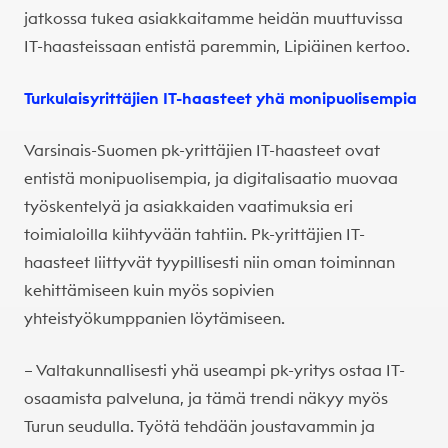
jatkossa tukea asiakkaitamme heidän muuttuvissa
IT-haasteissaan entistä paremmin, Lipiäinen kertoo.
Turkulaisyrittäjien IT-haasteet yhä monipuolisempia
Varsinais-Suomen pk-yrittäjien IT-haasteet ovat
entistä monipuolisempia, ja digitalisaatio muovaa
työskentelyä ja asiakkaiden vaatimuksia eri
toimialoilla kiihtyvään tahtiin. Pk-yrittäjien IT-
haasteet liittyvät tyypillisesti niin oman toiminnan
kehittämiseen kuin myös sopivien
yhteistyökumppanien löytämiseen.
– Valtakunnallisesti yhä useampi pk-yritys ostaa IT-
osaamista palveluna, ja tämä trendi näkyy myös
Turun seudulla. Työtä tehdään joustavammin ja