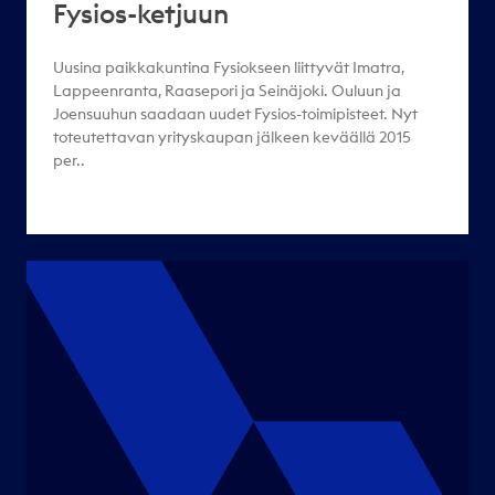
Fysios-ketjuun
Uusina paikkakuntina Fysiokseen liittyvät Imatra,
Lappeenranta, Raasepori ja Seinäjoki. Ouluun ja
Joensuuhun saadaan uudet Fysios-toimipisteet. Nyt
toteutettavan yrityskaupan jälkeen keväällä 2015
per..