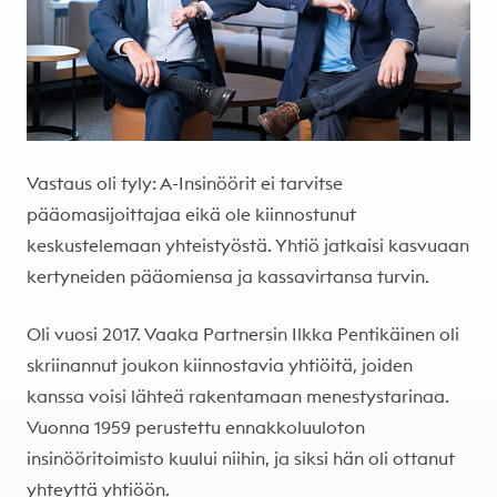
Vastaus oli tyly: A-Insinöörit ei tarvitse
pääomasijoittajaa eikä ole kiinnostunut
keskustelemaan yhteistyöstä. Yhtiö jatkaisi kasvuaan
kertyneiden pääomiensa ja kassavirtansa turvin.
Oli vuosi 2017. Vaaka Partnersin Ilkka Pentikäinen oli
skriinannut joukon kiinnostavia yhtiöitä, joiden
kanssa voisi lähteä rakentamaan menestystarinaa.
Vuonna 1959 perustettu ennakkoluuloton
insinööritoimisto kuului niihin, ja siksi hän oli ottanut
yhteyttä yhtiöön.