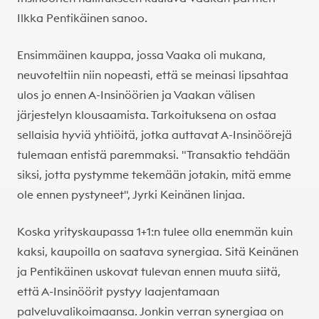
Ilkka Pentikäinen sanoo.
Ensimmäinen kauppa, jossa Vaaka oli mukana,
neuvoteltiin niin nopeasti, että se meinasi lipsahtaa
ulos jo ennen A-Insinöörien ja Vaakan välisen
järjestelyn klousaamista. Tarkoituksena on ostaa
sellaisia hyviä yhtiöitä, jotka auttavat A-Insinöörejä
tulemaan entistä paremmaksi. "Transaktio tehdään
siksi, jotta pystymme tekemään jotakin, mitä emme
ole ennen pystyneet", Jyrki Keinänen linjaa.
Koska yrityskaupassa 1+1:n tulee olla enemmän kuin
kaksi, kaupoilla on saatava synergiaa. Sitä Keinänen
ja Pentikäinen uskovat tulevan ennen muuta siitä,
että A-Insinöörit pystyy laajentamaan
palveluvalikoimaansa. Jonkin verran synergiaa on