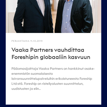
PERJANTAINA 11.10.2019
Vaaka Partners vauhdittaa
Foreshipin globaaliin kasvuun
Pääomasijoittaja Vaaka Partners on hankkinut osake-
enemmistön suomalaisesta
laivansuunnittelupalveluihin erikoistuneesta Foreship
Ltd:stä. Foreship on risteilyalusten suunnittelun,
uudistusten ja elin..