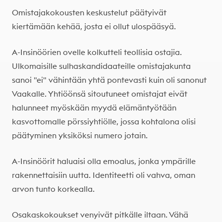
Omistajakokousten keskustelut päätyivät
kiertämään kehää, josta ei ollut ulospääsyä.
A-Insinöörien ovelle kolkutteli teollisia ostajia.
Ulkomaisille sulhaskandidaateille omistajakunta
sanoi "ei" vähintään yhtä pontevasti kuin oli sanonut
Vaakalle. Yhtiöönsä sitoutuneet omistajat eivät
halunneet myöskään myydä elämäntyötään
kasvottomalle pörssiyhtiölle, jossa kohtalona olisi
päätyminen yksiköksi numero jotain.
A-Insinöörit haluaisi olla emoalus, jonka ympärille
rakennettaisiin uutta. Identiteetti oli vahva, oman
arvon tunto korkealla.
Osakaskokoukset venyivät pitkälle iltaan. Vähä