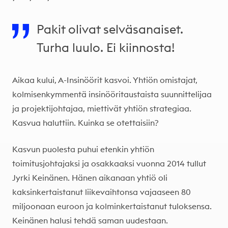
Pakit olivat selväsanaiset.
Turha luulo. Ei kiinnosta!
Aikaa kului, A-Insinöörit kasvoi. Yhtiön omistajat,
kolmisenkymmentä insinööritaustaista suunnittelijaa
ja projektijohtajaa, miettivät yhtiön strategiaa.
Kasvua haluttiin. Kuinka se otettaisiin?
Kasvun puolesta puhui etenkin yhtiön
toimitusjohtajaksi ja osakkaaksi vuonna 2014 tullut
Jyrki Keinänen. Hänen aikanaan yhtiö oli
kaksinkertaistanut liikevaihtonsa vajaaseen 80
miljoonaan euroon ja kolminkertaistanut tuloksensa.
Keinänen halusi tehdä saman uudestaan.