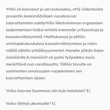
Yhtiö oli kasvanut jo sen kokoiseksi, että viidentoista
prosentin keskimääräisen vuosikasvun
saavuttaminen edellyttäisi liiketoiminnan orgaanisen
laajentamisen lisäksi entistä enemmän yritysostoja ja
kansainvälistymistä. Hallituksessa ja yhtiön
omistajakokouksissa kansainvälistymisen ja riskin
välillä nähtiin yhtäläisyysmerkit. Monelle pitkän linjan
insinöörille A-Insinöörit oli paitsi työpaikka myös
merkittävä osa varallisuutta. Tällöin tavoite on
useimmiten omaisuuden varjeleminen sen
kasvattamisen sijaan.
Voiko kasvaa Suomessa niin kuin halutaan? Ei.
Voiko lähteä ulkomaille? Ei.