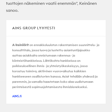
tuottojen näkeminen vaatii enemmän", Keinänen
sanoo.
AINS GROUP LYHYESTI
A-Insinöörit
on ennakkoluuloton rakentamisen suunnittelu- ja
konsulttitalo, jossa luova ja luotettu asiantuntijajoukko
auttaa asiakkaita onnistumaan rakennus- ja
kiinteistöhankkeissa. Lähtökohta hankkeissa on
poikkeuksellinen ihmis- ja yhteistyökeskeisyys, jossa
korostuu toimiva, aktiivinen vuorovaikutus kaikkien
hankkeeseen osallistuvien kanssa. Asiat tehdään yhdessä ja
paremmin, ja samalla haastetaan koko alaa uudistumaan
perinteisestä sopimusjohtamisesta ihmisbisnekseksi.
AINS.fi