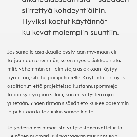
siirrettyä kohdeyhtiöihin.
Hyviksi koetut käytännöt
kulkevat molempiin suuntiin.
Jos samalle asiakkaalle pystytään myymään eli
tarjoamaan enemmän, se on myös asiakkaan etu:
mitä vähemmän eri toimistoja asiakkaan täytyy
pyörittää, sitä helpompi hänelle. Käytäntö on myös
osoittanut, että projekteissa kustannuspommeja
tapaa syntyä juuri silloin, kun eri yritysten rajoja
ylitetään. Yhden firman sisällä tieto kulkee paremmin
ja puhutaan kutakuinkin samaa kieltä.
Jo yhdessä ensimmäisistä yritysostoneuvotteluista
Keinänen huomasi, kuinka Vaakan mukaantulon