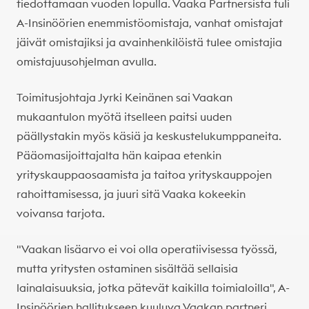
tiedottamaan vuoden lopulla. Vaaka Partnersista tuli
A-Insinöörien enemmistöomistaja, vanhat omistajat
jäivät omistajiksi ja avainhenkilöistä tulee omistajia
omistajuusohjelman avulla.
Toimitusjohtaja Jyrki Keinänen sai Vaakan
mukaantulon myötä itselleen paitsi uuden
päällystakin myös käsiä ja keskustelukumppaneita.
Pääomasijoittajalta hän kaipaa etenkin
yrityskauppaosaamista ja taitoa yrityskauppojen
rahoittamisessa, ja juuri sitä Vaaka kokeekin
voivansa tarjota.
"Vaakan lisäarvo ei voi olla operatiivisessa työssä,
mutta yritysten ostaminen sisältää sellaisia
lainalaisuuksia, jotka pätevät kaikilla toimialoilla", A-
Insinöörien hallitukseen kuuluva Vaakan partneri