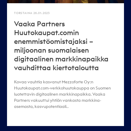
TORSTAINA 26.01.2023
Vaaka Partners
Huutokaupat.comin
enemmistöomistajaksi –
miljoonan suomalaisen
digitaalinen markkinapaikka
vauhdittaa kiertotaloutta
Kovaa vauhtia kasvanut Mezzoforte Oy:n
Huutokaupat.com-verkkohuutokauppa on Suomen
luotettavin digitaalinen markkinapaikka. Vaaka
Partners vakuuttui yhtiön vankasta markkina-
asemasta, kasvupotentiaali..