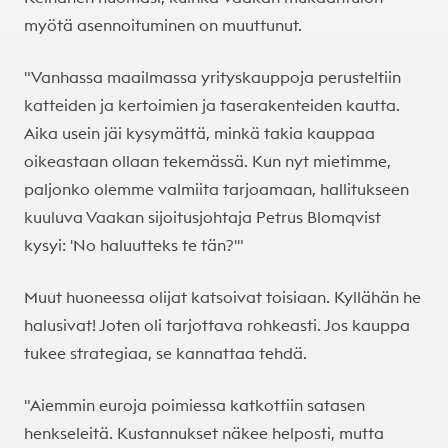
myötä asennoituminen on muuttunut.
"Vanhassa maailmassa yrityskauppoja perusteltiin
katteiden ja kertoimien ja taserakenteiden kautta.
Aika usein jäi kysymättä, minkä takia kauppaa
oikeastaan ollaan tekemässä. Kun nyt mietimme,
paljonko olemme valmiita tarjoamaan, hallitukseen
kuuluva Vaakan sijoitusjohtaja Petrus Blomqvist
kysyi: 'No haluutteks te tän?'"
Muut huoneessa olijat katsoivat toisiaan. Kyllähän he
halusivat! Joten oli tarjottava rohkeasti. Jos kauppa
tukee strategiaa, se kannattaa tehdä.
"Aiemmin euroja poimiessa katkottiin satasen
henkseleitä. Kustannukset näkee helposti, mutta